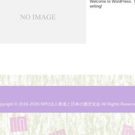
Welcome to WordPress. This
writing!
pyright © 2016-2026 NPO法人香道と日本の雅文化会 All Rights Reserv