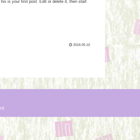
 is your first post. Edit or delete it, then start
2016.05.10
ed.