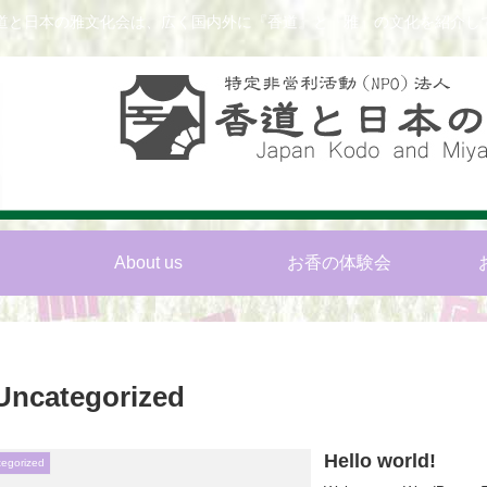
香道と日本の雅文化会は、広く国内外に『香道』と『雅』の文化を紹介し
About us
お香の体験会
Uncategorized
Hello world!
tegorized