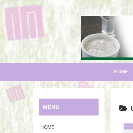
NPO法人
HOME
MENU
HOME
Unca